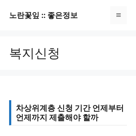
컨
텐
노란꽃잎 :: 좋은정보
메
츠
로
뉴
건
너
복지신청
뛰
기
차상위계층 신청 기간 언제부터
언제까지 제출해야 할까