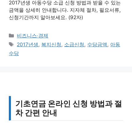
2017년생 아동수당 소급 신청 방법과 받을 수 있는
금액을 상세히 안내합니다. 지자체 절차, 필요서류,
신청기간까지 알아보세요. (92자)
카
비즈니스·경제
테
태
2017년생
,
복지신청
,
소급신청
,
수당금액
,
아동
고
그
수당
리
기초연금 온라인 신청 방법과 절
차 간편 안내