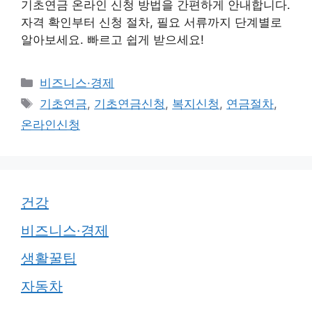
기초연금 온라인 신청 방법을 간편하게 안내합니다.
자격 확인부터 신청 절차, 필요 서류까지 단계별로
알아보세요. 빠르고 쉽게 받으세요!
카
비즈니스·경제
테
태
기초연금
,
기초연금신청
,
복지신청
,
연금절차
,
고
그
온라인신청
리
건강
비즈니스·경제
생활꿀팁
자동차