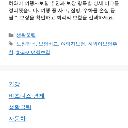
하와이 여행자보험 추천과 보장 항목별 상세 비교를
정리했습니다. 여행 중 사고, 질병, 수하물 손실 등
필수 보장을 확인하고 최적의 보험을 선택하세요.
카
생활꿀팁
테
태
보장항목
,
보험비교
,
여행자보험
,
하와이보험추
고
그
천
,
하와이여행보험
리
건강
비즈니스·경제
생활꿀팁
자동차