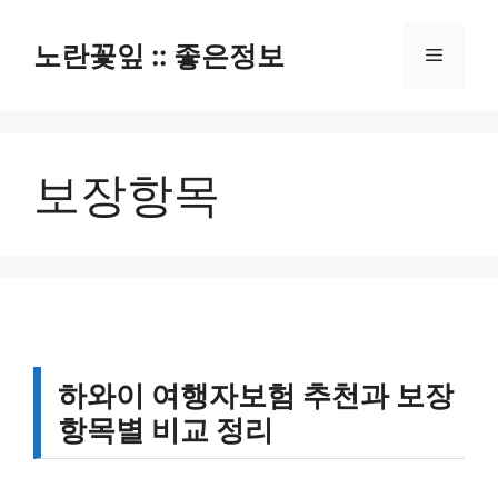
컨
텐
노란꽃잎 :: 좋은정보
메
츠
로
뉴
건
너
보장항목
뛰
기
하와이 여행자보험 추천과 보장
항목별 비교 정리