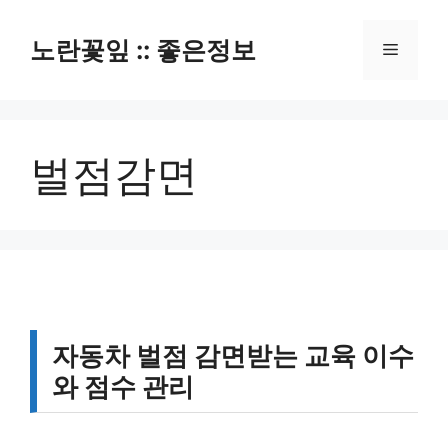
컨
텐
노란꽃잎 :: 좋은정보
메
츠
로
뉴
건
너
벌점감면
뛰
기
자동차 벌점 감면받는 교육 이수
와 점수 관리