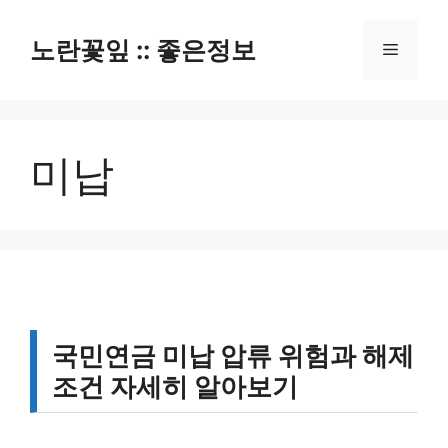
컨
텐
노란꽃잎 :: 좋은정보
메
츠
로
뉴
건
너
미납
뛰
기
국민연금 미납 압류 위험과 해제
조건 자세히 알아보기