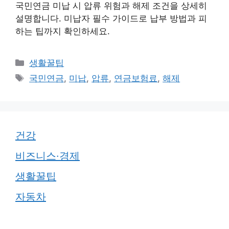
국민연금 미납 시 압류 위험과 해제 조건을 상세히
설명합니다. 미납자 필수 가이드로 납부 방법과 피
하는 팁까지 확인하세요.
카
생활꿀팁
테
태
국민연금
,
미납
,
압류
,
연금보험료
,
해제
고
그
리
건강
비즈니스·경제
생활꿀팁
자동차