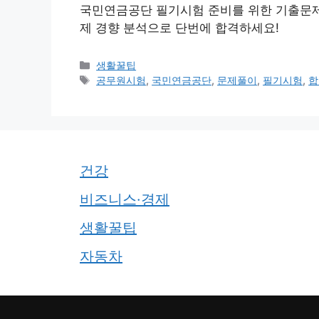
국민연금공단 필기시험 준비를 위한 기출문제
제 경향 분석으로 단번에 합격하세요!
카
생활꿀팁
테
태
공무원시험
,
국민연금공단
,
문제풀이
,
필기시험
,
합
고
그
리
건강
비즈니스·경제
생활꿀팁
자동차