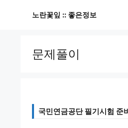
컨
텐
노란꽃잎 :: 좋은정보
츠
로
건
너
뛰
문제풀이
기
국민연금공단 필기시험 준비