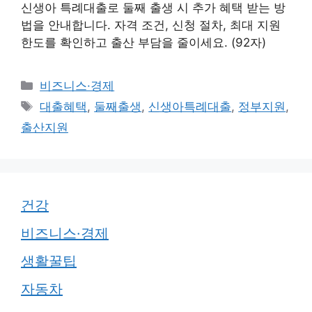
신생아 특례대출로 둘째 출생 시 추가 혜택 받는 방
법을 안내합니다. 자격 조건, 신청 절차, 최대 지원
한도를 확인하고 출산 부담을 줄이세요. (92자)
카
비즈니스·경제
테
태
대출혜택
,
둘째출생
,
신생아특례대출
,
정부지원
,
고
그
출산지원
리
건강
비즈니스·경제
생활꿀팁
자동차