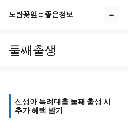
컨
텐
노란꽃잎 :: 좋은정보
메
츠
로
뉴
건
너
둘째출생
뛰
기
신생아 특례대출 둘째 출생 시
추가 혜택 받기