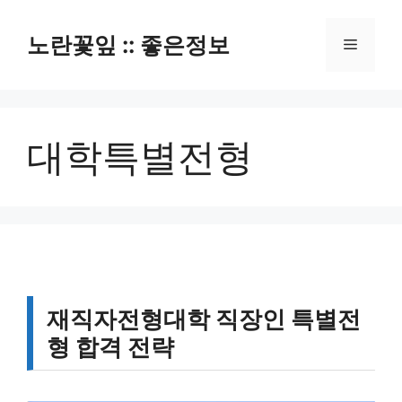
컨
텐
노란꽃잎 :: 좋은정보
메
츠
로
뉴
건
너
대학특별전형
뛰
기
재직자전형대학 직장인 특별전
형 합격 전략