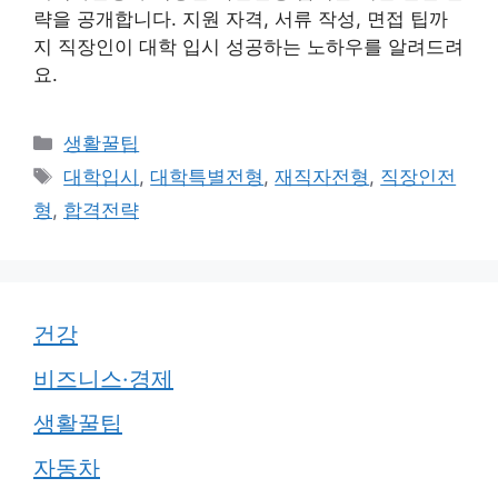
략을 공개합니다. 지원 자격, 서류 작성, 면접 팁까
지 직장인이 대학 입시 성공하는 노하우를 알려드려
요.
카
생활꿀팁
테
태
대학입시
,
대학특별전형
,
재직자전형
,
직장인전
고
그
형
,
합격전략
리
건강
비즈니스·경제
생활꿀팁
자동차