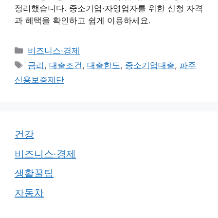
정리했습니다. 중소기업·자영업자를 위한 신청 자격
과 혜택을 확인하고 쉽게 이용하세요.
카
비즈니스·경제
테
태
금리
,
대출조건
,
대출한도
,
중소기업대출
,
파주
고
그
신용보증재단
리
건강
비즈니스·경제
생활꿀팁
자동차