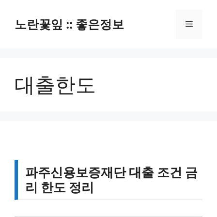
컨
텐
노란꽃잎 :: 좋은정보
메
츠
로
뉴
건
너
대출한도
뛰
기
파주신용보증재단 대출 조건 금
리 한도 정리