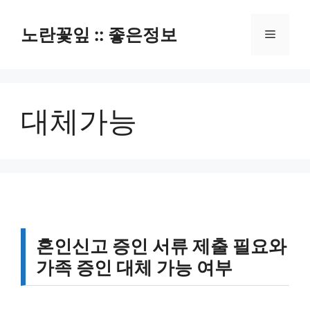
컨
텐
노란꽃잎 :: 좋은정보
메
츠
로
뉴
건
너
대체가능
뛰
기
혼인신고 증인 서류 제출 필요와
가족 증인 대체 가능 여부