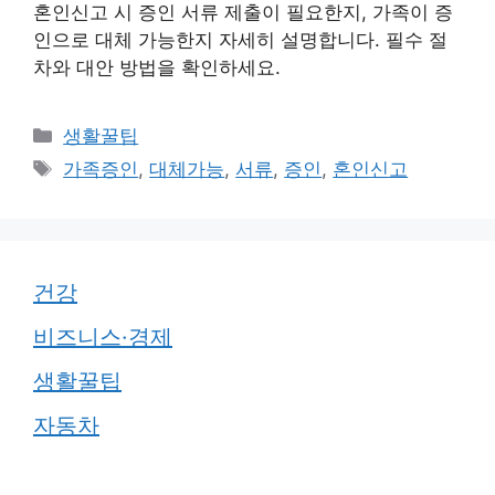
혼인신고 시 증인 서류 제출이 필요한지, 가족이 증
인으로 대체 가능한지 자세히 설명합니다. 필수 절
차와 대안 방법을 확인하세요.
카
생활꿀팁
테
태
가족증인
,
대체가능
,
서류
,
증인
,
혼인신고
고
그
리
건강
비즈니스·경제
생활꿀팁
자동차