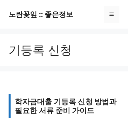
컨
텐
노란꽃잎 :: 좋은정보
메
츠
로
뉴
건
너
기등록 신청
뛰
기
학자금대출 기등록 신청 방법과
필요한 서류 준비 가이드