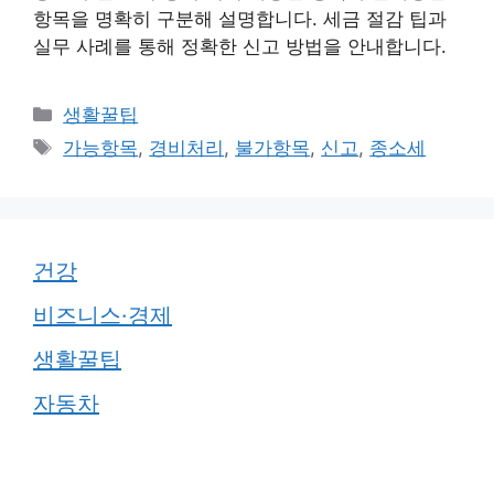
항목을 명확히 구분해 설명합니다. 세금 절감 팁과
실무 사례를 통해 정확한 신고 방법을 안내합니다.
카
생활꿀팁
테
태
가능항목
,
경비처리
,
불가항목
,
신고
,
종소세
고
그
리
건강
비즈니스·경제
생활꿀팁
자동차