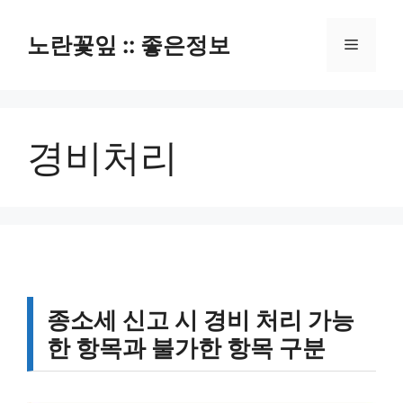
컨
텐
노란꽃잎 :: 좋은정보
메
츠
로
뉴
건
너
경비처리
뛰
기
종소세 신고 시 경비 처리 가능
한 항목과 불가한 항목 구분