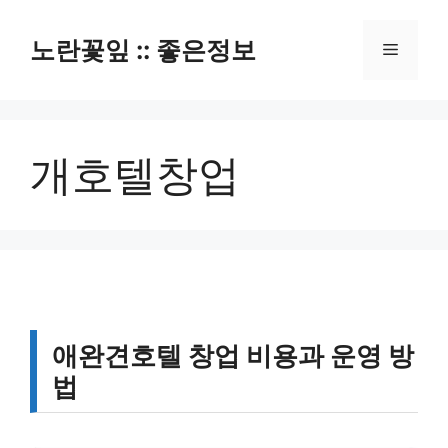
컨
텐
노란꽃잎 :: 좋은정보
메
츠
로
뉴
건
너
개호텔창업
뛰
기
애완견호텔 창업 비용과 운영 방
법