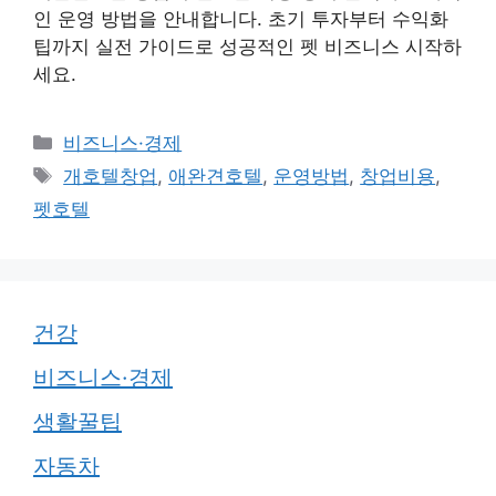
인 운영 방법을 안내합니다. 초기 투자부터 수익화
팁까지 실전 가이드로 성공적인 펫 비즈니스 시작하
세요.
카
비즈니스·경제
테
태
개호텔창업
,
애완견호텔
,
운영방법
,
창업비용
,
고
그
펫호텔
리
건강
비즈니스·경제
생활꿀팁
자동차