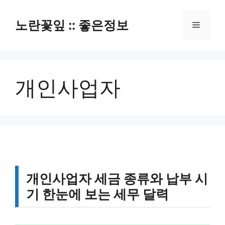
컨
텐
노란꽃잎 :: 좋은정보
메
츠
로
뉴
건
너
개인사업자
뛰
기
개인사업자 세금 종류와 납부 시
기 한눈에 보는 세무 달력