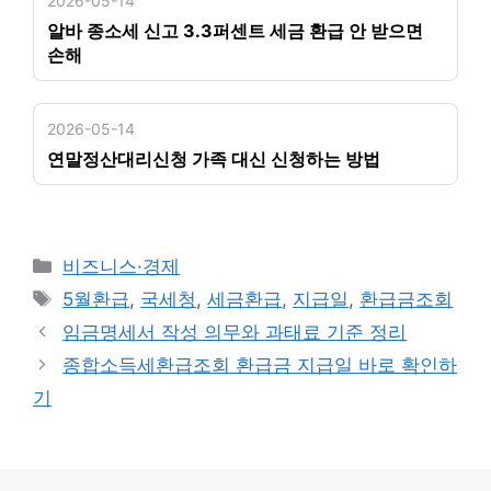
2026-05-14
알바 종소세 신고 3.3퍼센트 세금 환급 안 받으면
손해
2026-05-14
연말정산대리신청 가족 대신 신청하는 방법
카
비즈니스·경제
테
태
5월환급
,
국세청
,
세금환급
,
지급일
,
환급금조회
고
그
임금명세서 작성 의무와 과태료 기준 정리
리
종합소득세환급조회 환급금 지급일 바로 확인하
기