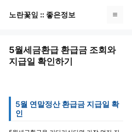
컨
텐
노란꽃잎 :: 좋은정보
메
츠
로
뉴
건
너
뛰
5월세금환급 환급금 조회와
기
지급일 확인하기
5월 연말정산 환급금 지급일 확
인