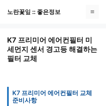
컨
텐
노란꽃잎 :: 좋은정보
메
츠
로
뉴
건
너
뛰
K7 프리미어 에어컨필터 미
기
세먼지 센서 경고등 해결하는
필터 교체
K7 프리미어 에어컨필터 교체
준비사항