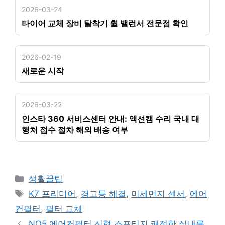
2026-03-24
타이어 교체 장비 탈착기 휠 밸런서 전문점 확인
2026-02-19
새로운 시작
2026-03-22
인스타 360 서비스센터 안내: 액션캠 수리 국내 대
행처 접수 절차 해외 배송 여부
카
생활꿀팁
테
태
K7 프리미어
,
경고등 해결
,
미세먼지 센서
,
에어
고
그
컨필터
,
필터 교체
리
NQ5 에어컨필터 신형 스포티지 쾌적한 실내를