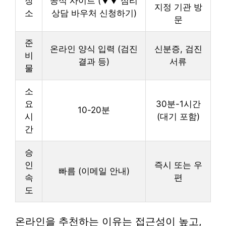
장
공식 사이트 (▼▼ 심리
지정 기관 방
소
상담 바우처 신청하기)
문
준
온라인 양식 입력 (검진
신분증, 검진
비
결과 등)
서류
물
소
요
30분-1시간
10-20분
시
(대기 포함)
간
승
인
즉시 또는 우
빠름 (이메일 안내)
속
편
도
온라인을 추천하는 이유는 접근성이 높고,