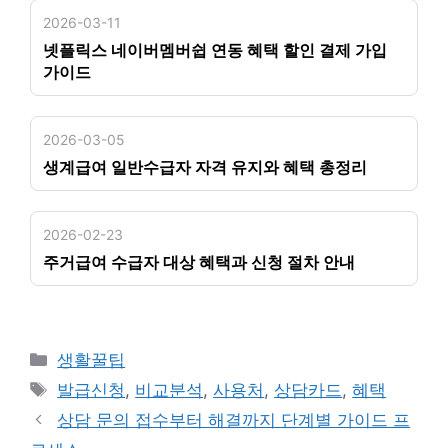
2026-03-11
넷플릭스 네이버멤버쉽 연동 혜택 할인 결제 가입
가이드
2026-03-05
생계급여 일반수급자 자격 유지와 혜택 총정리
2026-02-23
주거급여 수급자 대상 혜택과 신청 절차 안내
카
생활꿀팁
테
태
발급신청
,
비교분석
,
사용처
,
상담카드
,
혜택
고
그
상담 문의 접수부터 해결까지 단계별 가이드 프
리